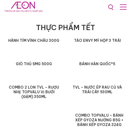
Tết 2023
Thực phẩm Tết
THỰC PHẨM TẾT
HÀNH TÍM VĨNH CHÂU 300G
TÁO ENVY MỸ HỘP 3 TRÁI
GIÒ THỦ SMG 500G
BÁNH HÀN QUỐC*5
COMBO 2 LON TVL – RƯỢU
TVL – NƯỚC ÉP RAU CỦ VÀ
NHẸ TOPVALU VỊ BƯỞI
TRÁI CÂY 930ML
(ĐẬM) 350ML
COMBO TOPVALU – BÁNH
XẾP GYOZA NƯỚNG 85G +
BÁNH XẾP GYOZA 324G