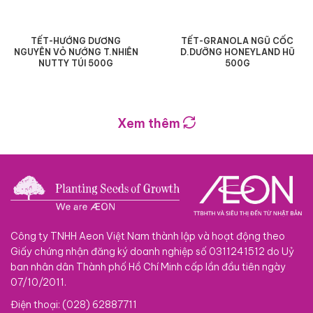
TẾT-HƯỚNG DƯƠNG
TẾT-GRANOLA NGŨ CỐC
NGUYÊN VỎ NƯỚNG T.NHIÊN
D.DƯỠNG HONEYLAND HŨ
NUTTY TÚI 500G
500G
Xem thêm
Công ty TNHH Aeon Việt Nam thành lập và hoạt động theo
Giấy chứng nhận đăng ký doanh nghiệp số 0311241512 do Uỷ
ban nhân dân Thành phố Hồ Chí Minh cấp lần đầu tiên ngày
07/10/2011.
Điện thoại: (028) 62887711