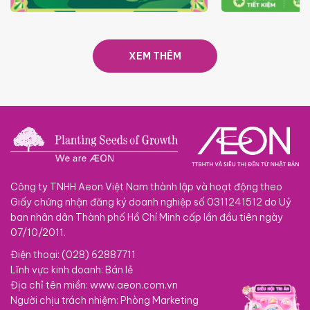
TRAO TẾT TRĂNG TRÒN GẮN
GIÁ LUÔN RẺ
KẾT 2026
XEM THÊM
Công ty TNHH Aeon Việt Nam thành lập và hoạt động theo
Giấy chứng nhận đăng ký doanh nghiệp số 0311241512 do Uỷ
ban nhân dân Thành phố Hồ Chí Minh cấp lần đầu tiên ngày
07/10/2011.
Điện thoại: (028) 62887711
Lĩnh vực kinh doanh: Bán lẻ
Địa chỉ tên miền: www.aeon.com.vn
Người chịu trách nhiệm: Phòng Marketing