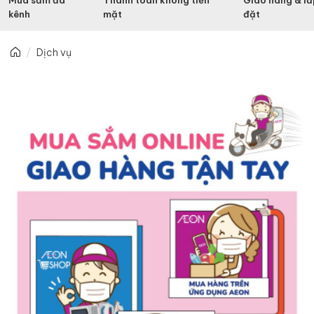
Mua sắm đa
Thanh toán không tiền
Giao hàng & lắ
kênh
mặt
đặt
Dịch vụ
Mua sắm online giao hàng tận tay