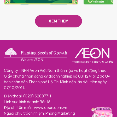
TRAO TẾT TRĂNG TRÒN GẮN
GIÁ LUÔN RẺ
KẾT 2026
XEM THÊM
Công ty TNHH Aeon Việt Nam thành lập và hoạt động theo
Giấy chứng nhận đăng ký doanh nghiệp số 0311241512 do Uỷ
ban nhân dân Thành phố Hồ Chí Minh cấp lần đầu tiên ngày
07/10/2011.
Điện thoại: (028) 62887711
Lĩnh vực kinh doanh: Bán lẻ
Địa chỉ tên miền: www.aeon.com.vn
Người chịu trách nhiệm: Phòng Marketing