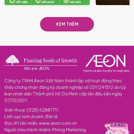
ƯU ĐÃI
GIÁ LUÔN RẺ TỪ 6/8 - 31/10
SACOM
XEM THÊM
Công ty TNHH Aeon Việt Nam thành lập và hoạt động theo
Giấy chứng nhận đăng ký doanh nghiệp số 0311241512 do Uỷ
ban nhân dân Thành phố Hồ Chí Minh cấp lần đầu tiên ngày
07/10/2011.
Điện thoại: (028) 62887711
Lĩnh vực kinh doanh: Bán lẻ
Địa chỉ tên miền: www.aeon.com.vn
Người chịu trách nhiệm: Phòng Marketing