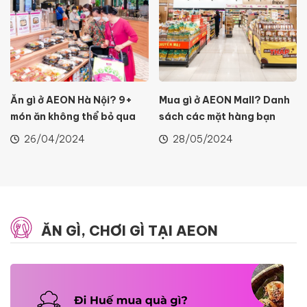
Ăn gì ở AEON Hà Nội? 9+
Mua gì ở AEON Mall? Danh
món ăn không thể bỏ qua
sách các mặt hàng bạn
khi đến AEON
không thể bỏ qua
26/04/2024
28/05/2024
ĂN GÌ, CHƠI GÌ TẠI AEON