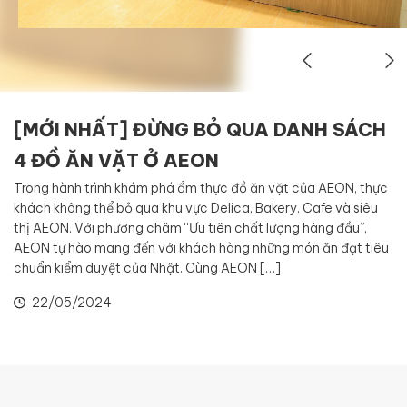
[MỚI NHẤT] ĐỪNG BỎ QUA DANH SÁCH
4 ĐỒ ĂN VẶT Ở AEON
Trong hành trình khám phá ẩm thực đồ ăn vặt của AEON, thực
khách không thể bỏ qua khu vực Delica, Bakery, Cafe và siêu
thị AEON. Với phương châm “Ưu tiên chất lượng hàng đầu”,
AEON tự hào mang đến với khách hàng những món ăn đạt tiêu
chuẩn kiểm duyệt của Nhật. Cùng AEON […]
22/05/2024