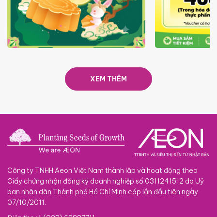
TRAO TẾT TRĂNG TRÒN GẮN
GIÁ LUÔN RẺ
KẾT 2026
XEM THÊM
Công ty TNHH Aeon Việt Nam thành lập và hoạt động theo
Giấy chứng nhận đăng ký doanh nghiệp số 0311241512 do Uỷ
ban nhân dân Thành phố Hồ Chí Minh cấp lần đầu tiên ngày
07/10/2011.