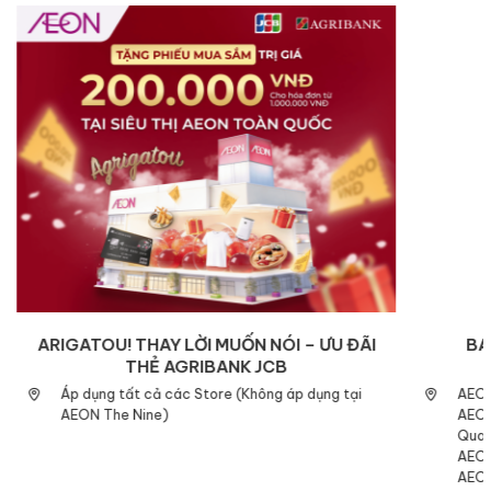
ARIGATOU! THAY LỜI MUỐN NÓI – ƯU ĐÃI
BA
THẺ AGRIBANK JCB
Áp dụng tất cả các Store (Không áp dụng tại
AEON
AEON The Nine)
AEON
Quan
AEON
AEON