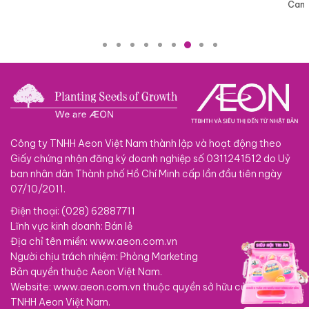
Cana
Công ty TNHH Aeon Việt Nam thành lập và hoạt động theo
Giấy chứng nhận đăng ký doanh nghiệp số 0311241512 do Uỷ
ban nhân dân Thành phố Hồ Chí Minh cấp lần đầu tiên ngày
07/10/2011.
Điện thoại: (028) 62887711
Lĩnh vực kinh doanh: Bán lẻ
Địa chỉ tên miền: www.aeon.com.vn
Người chịu trách nhiệm: Phòng Marketing
Bản quyền thuộc Aeon Việt Nam.
Website: www.aeon.com.vn thuộc quyền sở hữu của Công ty
TNHH Aeon Việt Nam.