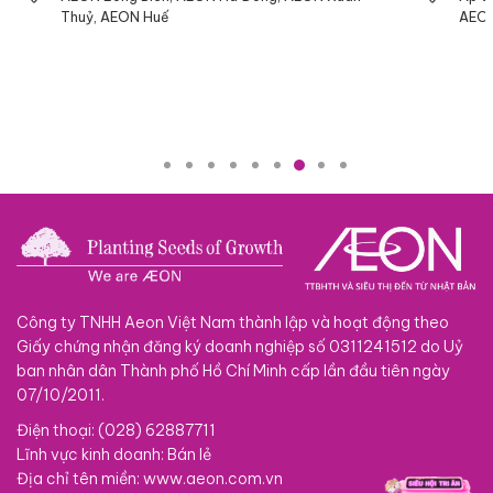
Thuỷ, AEON Huế
AEON
Công ty TNHH Aeon Việt Nam thành lập và hoạt động theo
Giấy chứng nhận đăng ký doanh nghiệp số 0311241512 do Uỷ
ban nhân dân Thành phố Hồ Chí Minh cấp lần đầu tiên ngày
07/10/2011.
Điện thoại: (028) 62887711
Lĩnh vực kinh doanh: Bán lẻ
Địa chỉ tên miền: www.aeon.com.vn