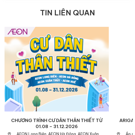
TIN LIÊN QUAN
CHƯƠNG TRÌNH CƯ DÂN THÂN THIẾT TỪ
ARIGAT
01.08 – 31.12.2026
AEON Long Biên, AEON Hà Đông, AEON Xuân
Áp d