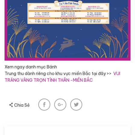
Xem
ngay
danh
mục
Bánh
Trung
thu
dành
riêng
cho
khu
vực
miền
Bắc
tại
đây
>>
VUI
TRĂNG VÀNG TRỌN TÌNH THÂN -MIỀN BẮC
Chia Sẻ