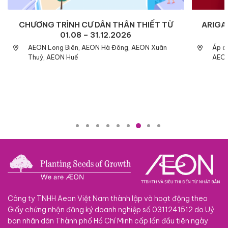
CHƯƠNG TRÌNH CƯ DÂN THÂN THIẾT TỪ
ARIGAT
01.08 – 31.12.2026
AEON Long Biên, AEON Hà Đông, AEON Xuân
Áp d
Thuỷ, AEON Huế
AEON
Công ty TNHH Aeon Việt Nam thành lập và hoạt động theo
Giấy chứng nhận đăng ký doanh nghiệp số 0311241512 do Uỷ
ban nhân dân Thành phố Hồ Chí Minh cấp lần đầu tiên ngày