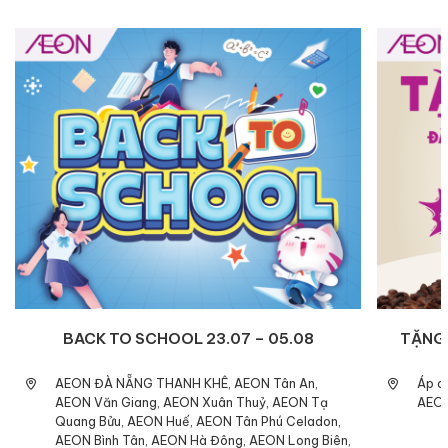
.08
TẶNG CAFÉ TOPVALU CHO THÀNH VIÊN
MỚI
 An,
Áp dụng tất cả các Store (Không áp dụng tại
EON Tạ
AEON The Nine, AEON Đà Nẵng Thanh Khê)
Celadon,
Long Biên,