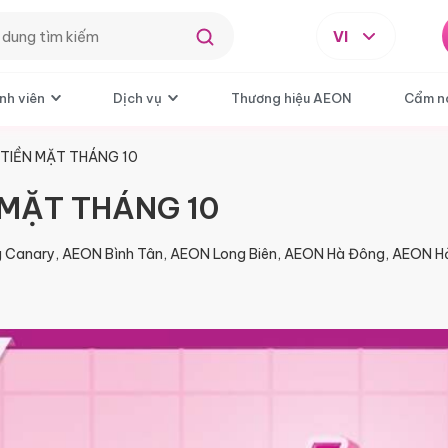
VI
nh viên
Dịch vụ
Thương hiệu AEON
Cẩm n
 TIỀN MẶT THÁNG 10
 MẶT THÁNG 10
Canary, AEON Bình Tân, AEON Long Biên, AEON Hà Đông, AEON Hả