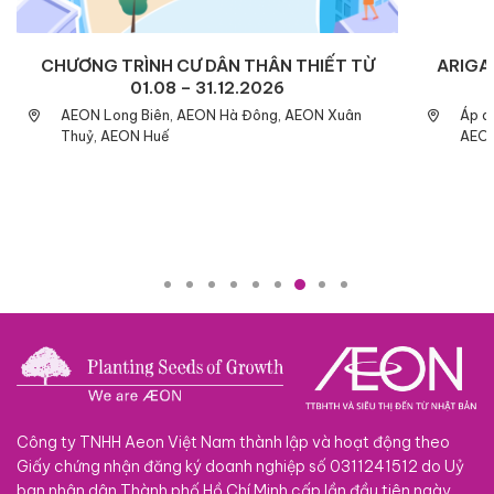
CHƯƠNG TRÌNH CƯ DÂN THÂN THIẾT TỪ
ARIGAT
01.08 – 31.12.2026
AEON Long Biên, AEON Hà Đông, AEON Xuân
Áp d
Thuỷ, AEON Huế
AEON
Công ty TNHH Aeon Việt Nam thành lập và hoạt động theo
Giấy chứng nhận đăng ký doanh nghiệp số 0311241512 do Uỷ
ban nhân dân Thành phố Hồ Chí Minh cấp lần đầu tiên ngày