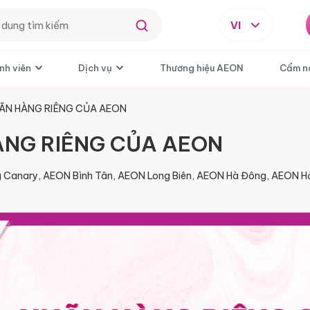
VI
nh viên
Dịch vụ
Thương hiệu AEON
Cẩm n
ÃN HÀNG RIÊNG CỦA AEON
ÀNG RIÊNG CỦA AEON
 Canary, AEON Bình Tân, AEON Long Biên, AEON Hà Đông, AEON Hả