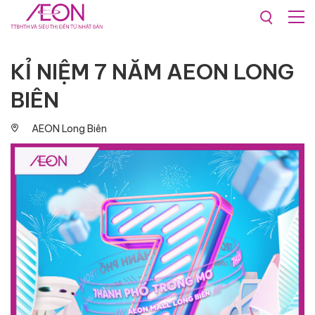
Khuyến mãi & Sự kiện
KỈ NIỆM 7 NĂM AEON LONG
BIÊN
AEON Long Biên