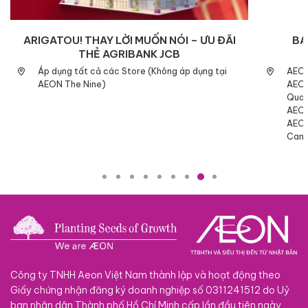
ARIGATOU! THAY LỜI MUỐN NÓI – ƯU ĐÃI
BA
THẺ AGRIBANK JCB
Áp dụng tất cả các Store (Không áp dụng tại
AEON
AEON The Nine)
AEON
Quan
AEON
AEON
Cana
Công ty TNHH Aeon Việt Nam thành lập và hoạt động theo
Giấy chứng nhận đăng ký doanh nghiệp số 0311241512 do Uỷ
ban nhân dân Thành phố Hồ Chí Minh cấp lần đầu tiên ngày