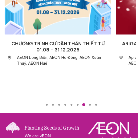
CHƯƠNG TRÌNH CƯ DÂN THÂN THIẾT TỪ
ARIGAT
01.08 – 31.12.2026
AEON Long Biên, AEON Hà Đông, AEON Xuân
Áp d
Thuỷ, AEON Huế
AEON