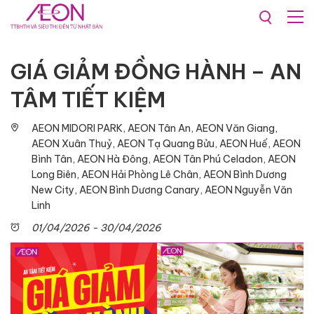
Khuyến mãi & Sự kiện
Sự kiện
GIÁ GIẢM ĐỒNG HÀNH – AN
TÂM TIẾT KIỆM
AEON MIDORI PARK, AEON Tân An, AEON Văn Giang,
AEON Xuân Thuỷ, AEON Tạ Quang Bửu, AEON Huế, AEON
Bình Tân, AEON Hà Đông, AEON Tân Phú Celadon, AEON
Long Biên, AEON Hải Phòng Lê Chân, AEON Bình Dương
New City, AEON Bình Dương Canary, AEON Nguyễn Văn
Linh
01/04/2026 - 30/04/2026