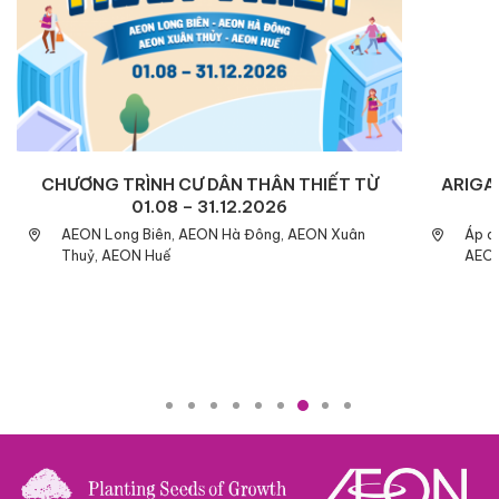
CHƯƠNG TRÌNH CƯ DÂN THÂN THIẾT TỪ
ARIGAT
01.08 – 31.12.2026
AEON Long Biên, AEON Hà Đông, AEON Xuân
Áp d
Thuỷ, AEON Huế
AEON