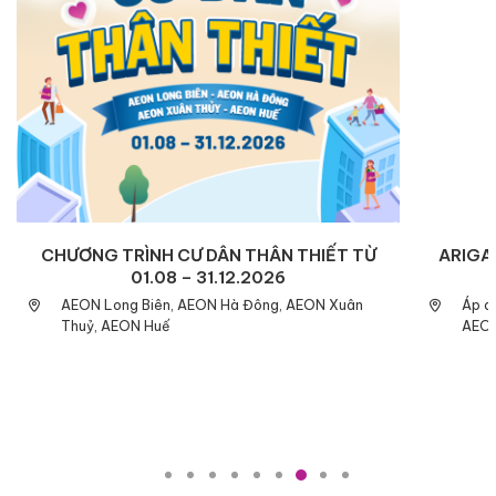
CHƯƠNG TRÌNH CƯ DÂN THÂN THIẾT TỪ
ARIGAT
01.08 – 31.12.2026
AEON Long Biên, AEON Hà Đông, AEON Xuân
Áp d
Thuỷ, AEON Huế
AEON