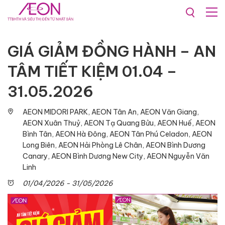
Khuyến mãi & Sự kiện
Sự kiện
GIÁ GIẢM ĐỒNG HÀNH – AN
TÂM TIẾT KIỆM 01.04 –
31.05.2026
AEON MIDORI PARK, AEON Tân An, AEON Văn Giang,
AEON Xuân Thuỷ, AEON Tạ Quang Bửu, AEON Huế, AEON
Bình Tân, AEON Hà Đông, AEON Tân Phú Celadon, AEON
Long Biên, AEON Hải Phòng Lê Chân, AEON Bình Dương
Canary, AEON Bình Dương New City, AEON Nguyễn Văn
Linh
01/04/2026 - 31/05/2026