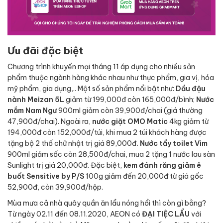
Ưu đãi đặc biệt
Chương trình khuyến mại tháng 11 áp dụng cho nhiều sản
phẩm thuộc ngành hàng khác nhau như thực phẩm, gia vị, hóa
mỹ phẩm, gia dụng,.. Một số sản phẩm nổi bật như:
Dầu đậu
nành
Meizan 5L
giảm từ 199,000đ còn 165,000đ/bình;
Nước
mắm Nam Ngư
900ml giảm còn 39,900đ/chai (giá thường
47,900đ/chai). Ngoài ra,
nước giặt
OMO Matic
4kg giảm từ
194,000đ còn 152,000đ/túi, khi mua 2 túi khách hàng được
tặng bộ 2 thố chữ nhật trị giá 89,000đ
. Nước tẩy toilet Vim
900ml giảm sốc còn 28,500đ/chai, mua 2 tặng 1 nước lau sàn
Sunlight trị giá 20,000đ. Đặc biệt,
kem đánh răng giảm ê
buốt
Sensitive by P/S
100g giảm đến 20,000đ từ giá gốc
52,900đ, còn 39,900đ/hộp.
Mùa mưa cả nhà quây quần ăn lẩu nóng hổi thì còn gì bằng?
Từ ngày 02.11 đến 08.11.2020, AEON có
ĐẠI TIỆC LẨU
với