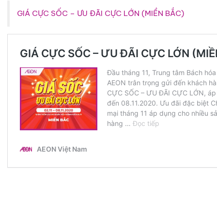
GIÁ CỰC SỐC – ƯU ĐÃI CỰC LỚN (MIỀN BẮC)