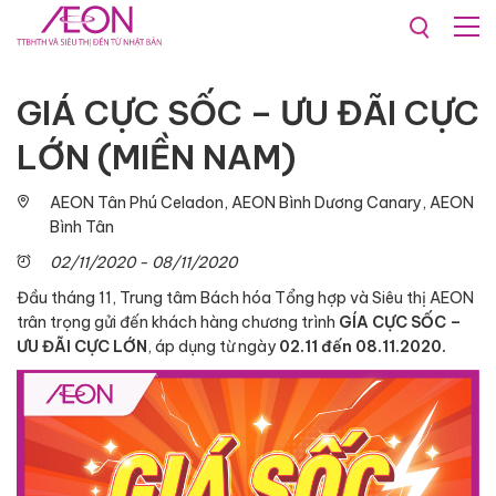
Khuyến mãi & Sự kiện
GIÁ CỰC SỐC – ƯU ĐÃI CỰC
LỚN (MIỀN NAM)
AEON Tân Phú Celadon, AEON Bình Dương Canary, AEON
Bình Tân
02/11/2020 - 08/11/2020
Đầu tháng 11, Trung tâm Bách hóa Tổng hợp và Siêu thị AEON
trân trọng gửi đến khách hàng chương trình
GÍA CỰC SỐC –
ƯU ĐÃI CỰC LỚN
, áp dụng từ ngày
02.11 đến 08.11.2020.