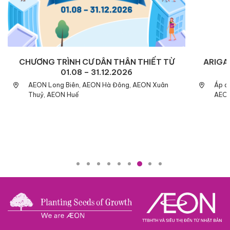
CHƯƠNG TRÌNH CƯ DÂN THÂN THIẾT TỪ
ARIGAT
01.08 – 31.12.2026
AEON Long Biên, AEON Hà Đông, AEON Xuân
Áp d
Thuỷ, AEON Huế
AEON