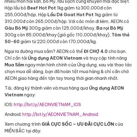
nhiều món hải sản, bò Mỹ, rau sạch cùng khuyến mãi đặc biệt.
Hộp lẩu bò
Beef Hot Pot
1kg giảm từ 300,000đ còn
255,000đ/hộp, Hộp
Lẩu Dê Goat Hot Pot
1kg giảm từ
310,000đ còn 265,000đ/hộp. Với các món đi kèm, AEON có
Gàu Bò Mỹ
300g giảm còn 125,000đ/khay,
Ba rọi Bò Mỹ
300g còn 85,000đ/khay (giá gốc 110,000đ/khay),
Tôm thẻ
50-60
giảm từ 220,000đ còn 170,000đ/kg.
Ngại ra đường mua sắm? AEON có thể
ĐI CHỢ 4.0
cho bạn.
Chỉ cần tải
Ứng dụng AEON Vietnam
và truy cập tính năng
Mua Sắm
ngay màn hình chính của Ứng dụng, sau vài thao tác
chọn mua dễ dàng, bạn đã hoàn tất mua hàng & chỉ cần chờ
AEON giao hàng đến tận tay trong thời gian nhanh nhất.
Tải, đăng ký thành viên và mua hàng qua
Ứng dụng AEON
Vietnam
ngay:
IOS:
http://bit.ly/AEONVIETNAM_IOS
Android:
http://bit.ly/AEONVIETNAM_Android
Xem chương trình
GIÁ CỰC SỐC – ƯU ĐÃI CỰC LỚN
của
MIỀN BẮC tại đây: