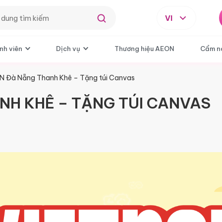
VI
nh viên
Dịch vụ
Thương hiệu AEON
Cẩm n
 Đà Nẵng Thanh Khê – Tặng túi Canvas
NH KHÊ – TẶNG TÚI CANVAS