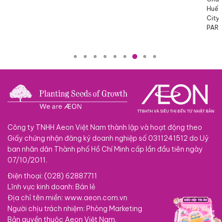
Huế, AEON Văn Giang, AEON Bình Dương New
Bình
City, AEON Nguyễn Văn Linh, AEON MIDORI
PARK, AEON ĐÀ NẴNG THANH KHÊ
Công ty TNHH Aeon Việt Nam thành lập và hoạt động theo
Giấy chứng nhận đăng ký doanh nghiệp số 0311241512 do Uỷ
ban nhân dân Thành phố Hồ Chí Minh cấp lần đầu tiên ngày
07/10/2011.
Điện thoại: (028) 62887711
Lĩnh vực kinh doanh: Bán lẻ
Địa chỉ tên miền: www.aeon.com.vn
Người chịu trách nhiệm: Phòng Marketing
Bản quyền thuộc Aeon Việt Nam.