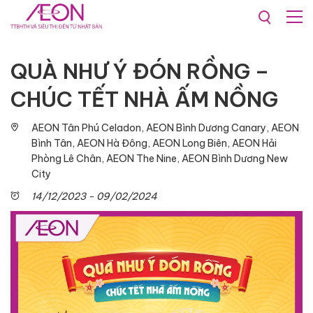
Khuyến mãi & Sự kiện
QUÀ NHƯ Ý ĐÓN RỒNG –
CHÚC TẾT NHÀ ẤM NỒNG
AEON Tân Phú Celadon, AEON Bình Dương Canary, AEON
Bình Tân, AEON Hà Đông, AEON Long Biên, AEON Hải
Phòng Lê Chân, AEON The Nine, AEON Bình Dương New
City
14/12/2023 - 09/02/2024