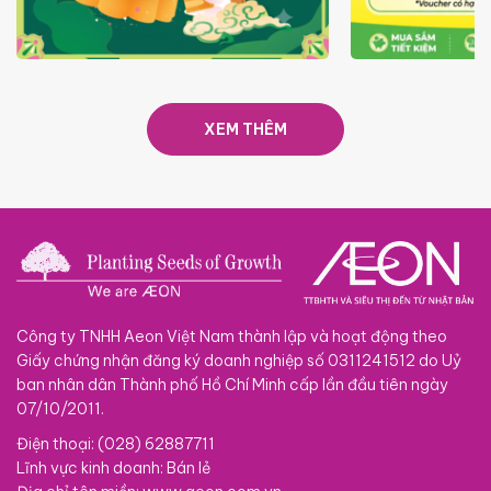
TRAO TẾT TRĂNG TRÒN GẮN
GIÁ LUÔN RẺ
KẾT 2026
XEM THÊM
Công ty TNHH Aeon Việt Nam thành lập và hoạt động theo
Giấy chứng nhận đăng ký doanh nghiệp số 0311241512 do Uỷ
ban nhân dân Thành phố Hồ Chí Minh cấp lần đầu tiên ngày
07/10/2011.
Điện thoại: (028) 62887711
Lĩnh vực kinh doanh: Bán lẻ