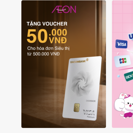
ƯU ĐÃI THẺ VẬT LÝ
ƯU 
SACOMBANK VISA