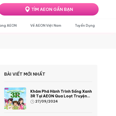
TÌM AEON GẦN BẠN
ang AEON
Về AEON Việt Nam
Tuyển Dụng
BÀI VIẾT MỚI NHẤT
Khám Phá Hành Trình Sống Xanh
3R Tại AEON Qua Loạt Truyện
Tranh Sinh Động Và Thú Vị
27/09/2024