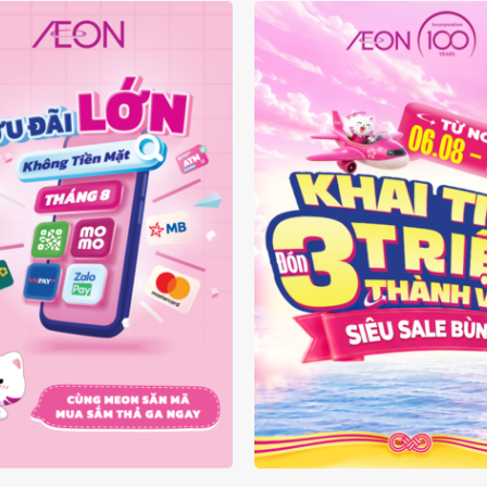
ĐÃI KHÔNG TIỀN MẶT
ĐÓN 3 TRIỆU THÀNH V
THÁNG 08.2026
SIÊU SALE BÙNG 