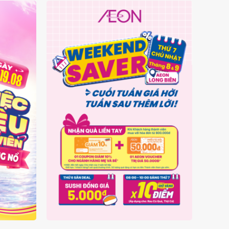
IÊN -
AEON LONG BIÊN - WEEKEND
NỔ
SAVER