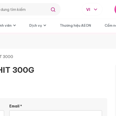
VI
nh viên
Dịch vụ
Thương hiệu AEON
Cẩm n
IT 300G
HIT 300G
Email
*