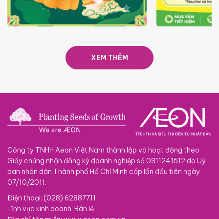
TRAO TẾT TRĂNG TRÒN GẮN
GIÁ LUÔN RẺ
KẾT 2026
XEM THÊM
Công ty TNHH Aeon Việt Nam thành lập và hoạt động theo
Giấy chứng nhận đăng ký doanh nghiệp số 0311241512 do Uỷ
ban nhân dân Thành phố Hồ Chí Minh cấp lần đầu tiên ngày
07/10/2011.
Điện thoại: (028) 62887711
Lĩnh vực kinh doanh: Bán lẻ