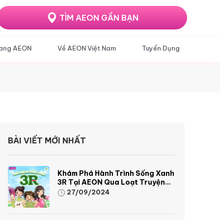
TÌM AEON GẦN BẠN
ang AEON
Về AEON Việt Nam
Tuyển Dụng
BÀI VIẾT MỚI NHẤT
Khám Phá Hành Trình Sống Xanh
3R Tại AEON Qua Loạt Truyện
Tranh Sinh Động Và Thú Vị
27/09/2024