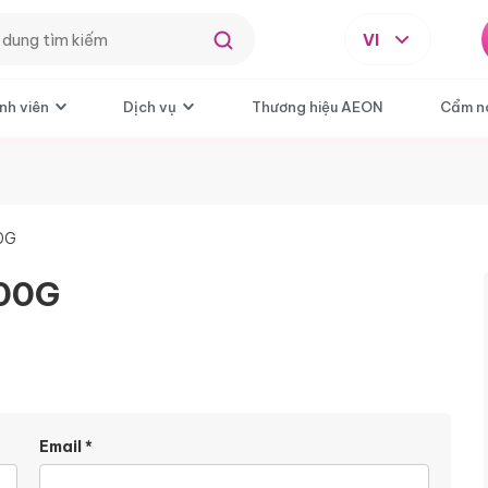
VI
nh viên
Dịch vụ
Thương hiệu AEON
Cẩm n
0G
200G
Email
*