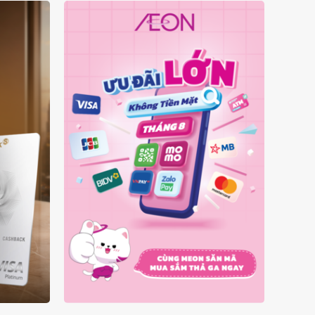
Ý
ƯU ĐÃI KHÔNG TIỀN MẶT
A
THÁNG 08.2026