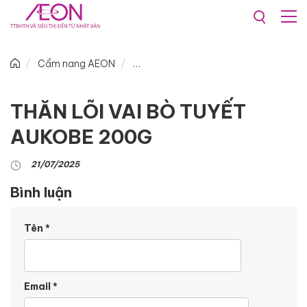
Cẩm nang AEON
THĂN LÕI VAI BÒ TUYẾT
AUKOBE 200G
21/07/2025
Bình luận
Tên
*
Email
*