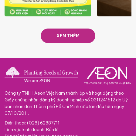
ƯU ĐÃI
GIÁ LUÔN RẺ TỪ 6/8 - 31/10
SACOM
XEM THÊM
Công ty TNHH Aeon Việt Nam thành lập và hoạt động theo
Giấy chứng nhận đăng ký doanh nghiệp số 0311241512 do Uỷ
ban nhân dân Thành phố Hồ Chí Minh cấp lần đầu tiên ngày
07/10/2011.
Điện thoại: (028) 62887711
Lĩnh vực kinh doanh: Bán lẻ