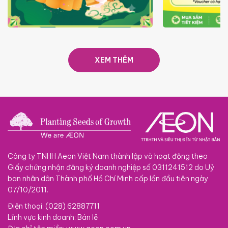
TRAO TẾT TRĂNG TRÒN GẮN
GIÁ LUÔN RẺ
KẾT 2026
XEM THÊM
Công ty TNHH Aeon Việt Nam thành lập và hoạt động theo
Giấy chứng nhận đăng ký doanh nghiệp số 0311241512 do Uỷ
ban nhân dân Thành phố Hồ Chí Minh cấp lần đầu tiên ngày
07/10/2011.
Điện thoại: (028) 62887711
Lĩnh vực kinh doanh: Bán lẻ