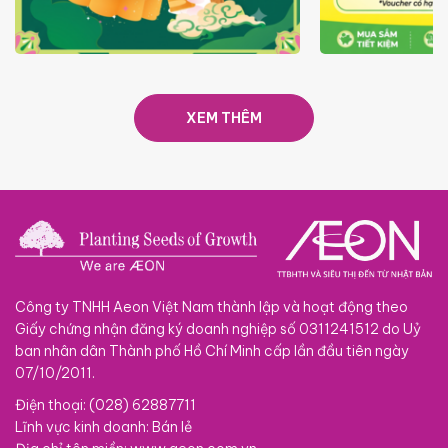
TRAO TẾT TRĂNG TRÒN GẮN
GIÁ LUÔN RẺ
KẾT 2026
XEM THÊM
Công ty TNHH Aeon Việt Nam thành lập và hoạt động theo
Giấy chứng nhận đăng ký doanh nghiệp số 0311241512 do Uỷ
ban nhân dân Thành phố Hồ Chí Minh cấp lần đầu tiên ngày
07/10/2011.
Điện thoại: (028) 62887711
Lĩnh vực kinh doanh: Bán lẻ