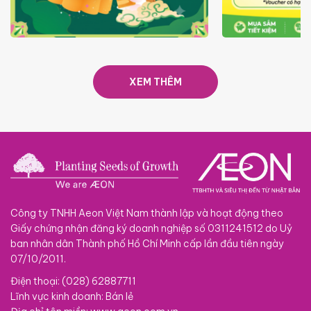
TRAO TẾT TRĂNG TRÒN GẮN
GIÁ LUÔN RẺ
KẾT 2026
XEM THÊM
Công ty TNHH Aeon Việt Nam thành lập và hoạt động theo
Giấy chứng nhận đăng ký doanh nghiệp số 0311241512 do Uỷ
ban nhân dân Thành phố Hồ Chí Minh cấp lần đầu tiên ngày
07/10/2011.
Điện thoại: (028) 62887711
Lĩnh vực kinh doanh: Bán lẻ