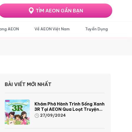
TÌM AEON GẦN BẠN
ang AEON
Về AEON Việt Nam
Tuyển Dụng
BÀI VIẾT MỚI NHẤT
Khám Phá Hành Trình Sống Xanh
3R Tại AEON Qua Loạt Truyện
Tranh Sinh Động Và Thú Vị
27/09/2024