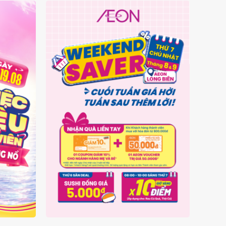
IÊN -
AEON LONG BIÊN - WEEKEND
NỔ
SAVER