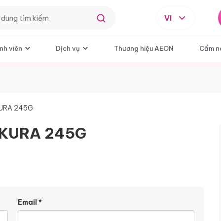
VI
nh viên
Dịch vụ
Thương hiệu AEON
Cẩm n
KURA 245G
AKURA 245G
Email
*