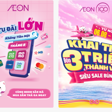
ĐÃI KHÔNG TIỀN MẶT
ĐÓN 3 TRIỆU THÀNH V
THÁNG 08.2026
SIÊU SALE BÙNG 