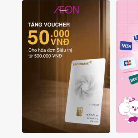
ƯU ĐÃI THẺ VẬT LÝ
ƯU 
SACOMBANK VISA