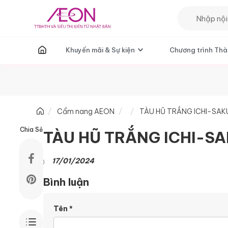
T
Khuyến mãi & Sự kiện
Chương trình Thà
Cẩm nang AEON
TÀU HŨ TRẮNG ICHI-SA
Chia Sẻ
TÀU HŨ TRẮNG ICHI-S
17/01/2024
Bình luận
Tên
*