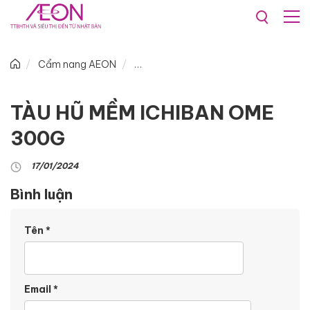
Cẩm nang AEON
TÀU HŨ MỀM ICHIBAN OME
300G
17/01/2024
Bình luận
Tên
*
Email
*