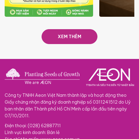
ƯU ĐÃI
GIÁ LUÔN RẺ TỪ 6/8 - 31/10
SACOM
XEM THÊM
Công ty TNHH Aeon Việt Nam thành lập và hoạt động theo
Giấy chứng nhận đăng ký doanh nghiệp số 0311241512 do Uỷ
ban nhân dân Thành phố Hồ Chí Minh cấp lần đầu tiên ngày
07/10/2011.
Điện thoại: (028) 62887711
Lĩnh vực kinh doanh: Bán lẻ