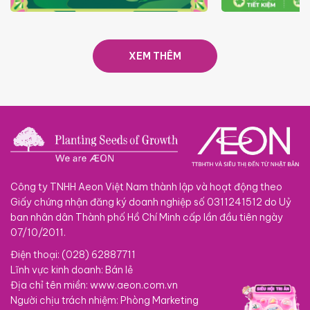
TRAO TẾT TRĂNG TRÒN GẮN
GIÁ LUÔN RẺ
KẾT 2026
XEM THÊM
Công ty TNHH Aeon Việt Nam thành lập và hoạt động theo
Giấy chứng nhận đăng ký doanh nghiệp số 0311241512 do Uỷ
ban nhân dân Thành phố Hồ Chí Minh cấp lần đầu tiên ngày
07/10/2011.
Điện thoại: (028) 62887711
Lĩnh vực kinh doanh: Bán lẻ
Địa chỉ tên miền: www.aeon.com.vn
Người chịu trách nhiệm: Phòng Marketing