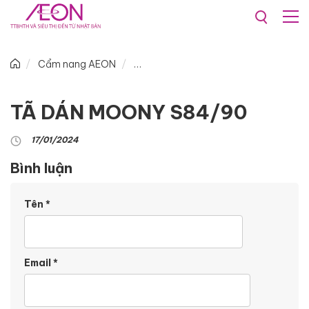
Cẩm nang AEON
TÃ DÁN MOONY S84/90
17/01/2024
Bình luận
Tên
*
Email
*