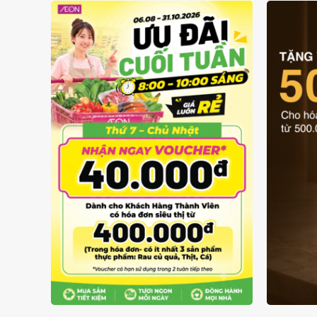
GIÁ LUÔN RẺ TỪ 6/8 - 31/10