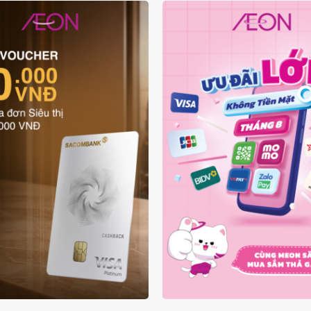
ƯU ĐÃI THẺ VẬT LÝ
ƯU ĐÃI KHÔNG TIỀN
SACOMBANK VISA
THÁNG 08.2026