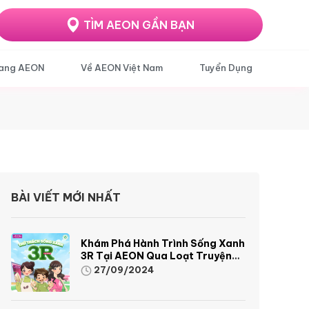
TÌM AEON GẦN BẠN
ang AEON
Về AEON Việt Nam
Tuyển Dụng
BÀI VIẾT MỚI NHẤT
Khám Phá Hành Trình Sống Xanh
3R Tại AEON Qua Loạt Truyện
Tranh Sinh Động Và Thú Vị
27/09/2024