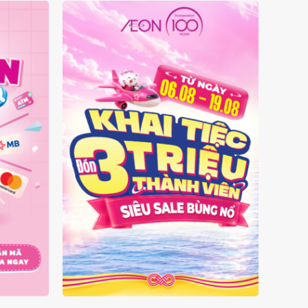
 MẶT
ĐÓN 3 TRIỆU THÀNH VIÊN -
SIÊU SALE BÙNG NỔ