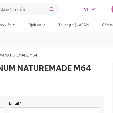
VI
nh viên
Dịch vụ
Thương hiệu AEON
Cẩm n
NUM NATUREMADE M64
INUM NATUREMADE M64
Email
*