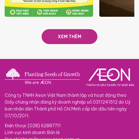
ƯU ĐÃI
GIÁ LUÔN RẺ TỪ 6/8 - 31/10
SACOM
XEM THÊM
Công ty TNHH Aeon Việt Nam thành lập và hoạt động theo
Giấy chứng nhận đăng ký doanh nghiệp số 0311241512 do Uỷ
ban nhân dân Thành phố Hồ Chí Minh cấp lần đầu tiên ngày
07/10/2011.
Điện thoại: (028) 62887711
Lĩnh vực kinh doanh: Bán lẻ