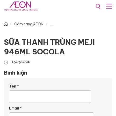
Cẩm nang AEON
SỮA THANH TRÙNG MEJI
946ML SOCOLA
17/01/2024
Bình luận
Tên
*
Email
*