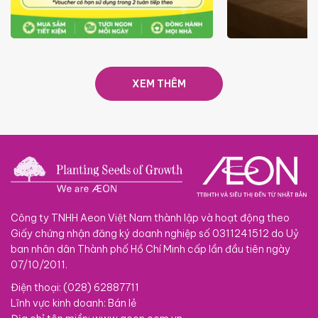
ƯU ĐÃI
GIÁ LUÔN RẺ TỪ 6/8 - 31/10
SACOM
XEM THÊM
Công ty TNHH Aeon Việt Nam thành lập và hoạt động theo
Giấy chứng nhận đăng ký doanh nghiệp số 0311241512 do Uỷ
ban nhân dân Thành phố Hồ Chí Minh cấp lần đầu tiên ngày
07/10/2011.
Điện thoại: (028) 62887711
Lĩnh vực kinh doanh: Bán lẻ