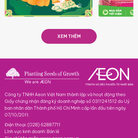
TRAO TẾT TRĂNG TRÒN GẮN
GIÁ LUÔN RẺ
KẾT 2026
XEM THÊM
Công ty TNHH Aeon Việt Nam thành lập và hoạt động theo
Giấy chứng nhận đăng ký doanh nghiệp số 0311241512 do Uỷ
ban nhân dân Thành phố Hồ Chí Minh cấp lần đầu tiên ngày
07/10/2011.
Điện thoại: (028) 62887711
Lĩnh vực kinh doanh: Bán lẻ