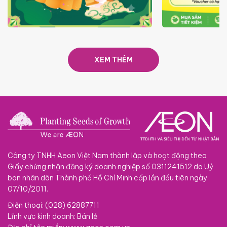
TRAO TẾT TRĂNG TRÒN GẮN
GIÁ LUÔN RẺ
KẾT 2026
XEM THÊM
Công ty TNHH Aeon Việt Nam thành lập và hoạt động theo
Giấy chứng nhận đăng ký doanh nghiệp số 0311241512 do Uỷ
ban nhân dân Thành phố Hồ Chí Minh cấp lần đầu tiên ngày
07/10/2011.
Điện thoại: (028) 62887711
Lĩnh vực kinh doanh: Bán lẻ