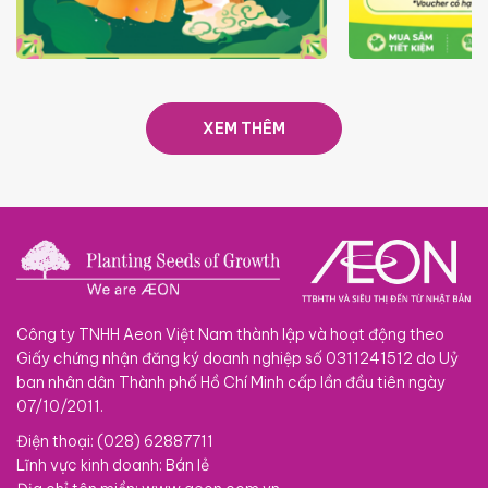
TRAO TẾT TRĂNG TRÒN GẮN
GIÁ LUÔN RẺ
KẾT 2026
XEM THÊM
Công ty TNHH Aeon Việt Nam thành lập và hoạt động theo
Giấy chứng nhận đăng ký doanh nghiệp số 0311241512 do Uỷ
ban nhân dân Thành phố Hồ Chí Minh cấp lần đầu tiên ngày
07/10/2011.
Điện thoại: (028) 62887711
Lĩnh vực kinh doanh: Bán lẻ