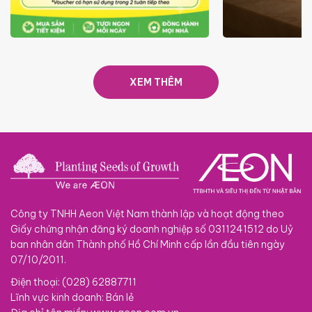
ƯU ĐÃI
GIÁ LUÔN RẺ TỪ 6/8 - 31/10
SACOM
XEM THÊM
Công ty TNHH Aeon Việt Nam thành lập và hoạt động theo
Giấy chứng nhận đăng ký doanh nghiệp số 0311241512 do Uỷ
ban nhân dân Thành phố Hồ Chí Minh cấp lần đầu tiên ngày
07/10/2011.
Điện thoại: (028) 62887711
Lĩnh vực kinh doanh: Bán lẻ