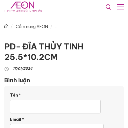
Cẩm nang AEON
PD- ĐĨA THỦY TINH
25.5*10.2CM
17/01/2024
Bình luận
Tên
*
Email
*