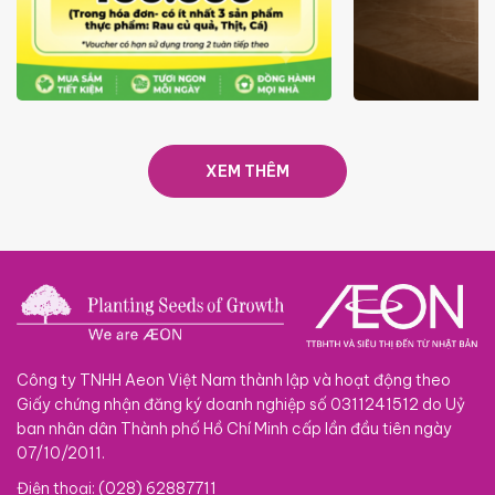
ƯU ĐÃI
GIÁ LUÔN RẺ TỪ 6/8 - 31/10
SACOM
XEM THÊM
Công ty TNHH Aeon Việt Nam thành lập và hoạt động theo
Giấy chứng nhận đăng ký doanh nghiệp số 0311241512 do Uỷ
ban nhân dân Thành phố Hồ Chí Minh cấp lần đầu tiên ngày
07/10/2011.
Điện thoại: (028) 62887711