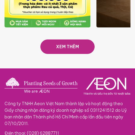
ƯU ĐÃI
GIÁ LUÔN RẺ TỪ 6/8 - 31/10
SACOM
XEM THÊM
Công ty TNHH Aeon Việt Nam thành lập và hoạt động theo
Giấy chứng nhận đăng ký doanh nghiệp số 0311241512 do Uỷ
ban nhân dân Thành phố Hồ Chí Minh cấp lần đầu tiên ngày
07/10/2011.
Điện thoại: (028) 62887711