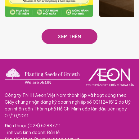
ƯU ĐÃI
GIÁ LUÔN RẺ TỪ 6/8 - 31/10
SACOM
XEM THÊM
Công ty TNHH Aeon Việt Nam thành lập và hoạt động theo
Giấy chứng nhận đăng ký doanh nghiệp số 0311241512 do Uỷ
ban nhân dân Thành phố Hồ Chí Minh cấp lần đầu tiên ngày
07/10/2011.
Điện thoại: (028) 62887711
Lĩnh vực kinh doanh: Bán lẻ