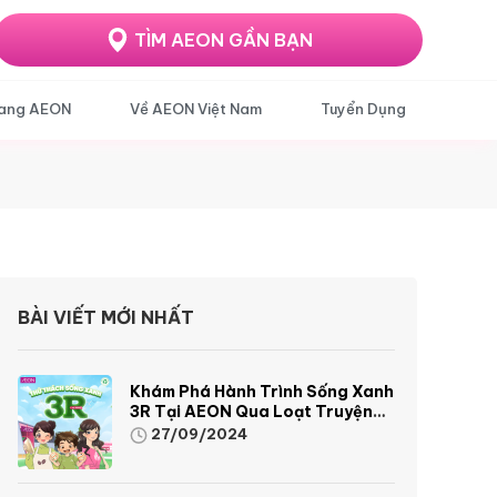
TÌM AEON GẦN BẠN
ang AEON
Về AEON Việt Nam
Tuyển Dụng
BÀI VIẾT MỚI NHẤT
Khám Phá Hành Trình Sống Xanh
3R Tại AEON Qua Loạt Truyện
Tranh Sinh Động Và Thú Vị
27/09/2024