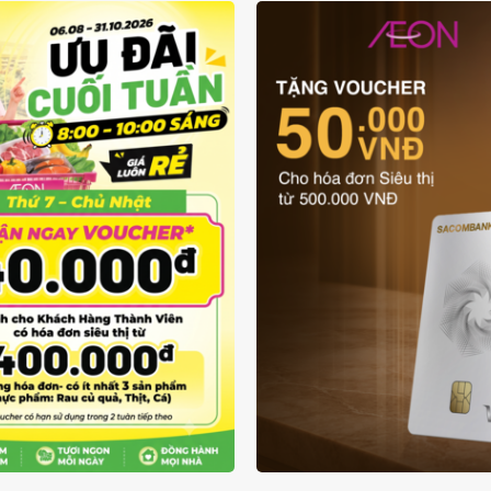
ƯU ĐÃI THẺ VẬT L
UÔN RẺ TỪ 6/8 - 31/10
SACOMBANK VIS