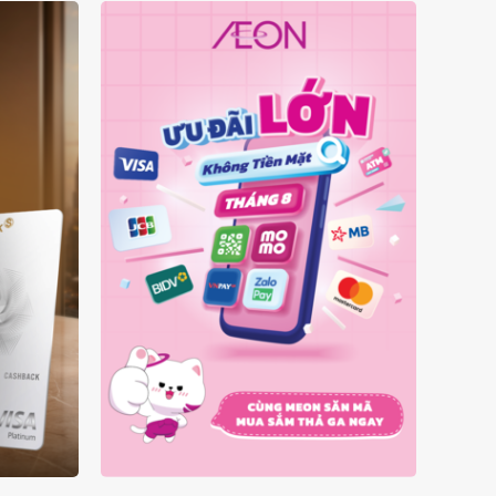
Ý
ƯU ĐÃI KHÔNG TIỀN MẶT
A
THÁNG 08.2026