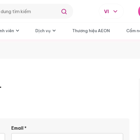
VI
nh viên
Dịch vụ
Thương hiệu AEON
Cẩm n
L
Email
*