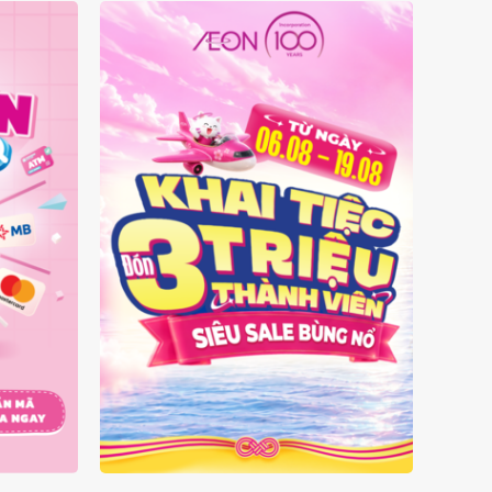
 MẶT
ĐÓN 3 TRIỆU THÀNH VIÊN -
SIÊU SALE BÙNG NỔ