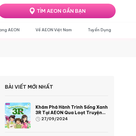
TÌM AEON GẦN BẠN
ang AEON
Về AEON Việt Nam
Tuyển Dụng
BÀI VIẾT MỚI NHẤT
Khám Phá Hành Trình Sống Xanh
3R Tại AEON Qua Loạt Truyện
Tranh Sinh Động Và Thú Vị
27/09/2024