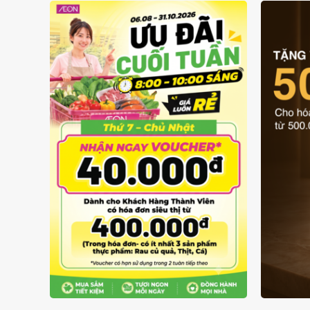
GIÁ LUÔN RẺ TỪ 6/8 - 31/10