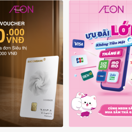
ƯU ĐÃI THẺ VẬT LÝ
ƯU ĐÃI KHÔNG TIỀN
SACOMBANK VISA
THÁNG 08.2026