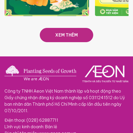
TRAO TẾT TRĂNG TRÒN GẮN
GIÁ LUÔN RẺ
KẾT 2026
XEM THÊM
Công ty TNHH Aeon Việt Nam thành lập và hoạt động theo
Giấy chứng nhận đăng ký doanh nghiệp số 0311241512 do Uỷ
ban nhân dân Thành phố Hồ Chí Minh cấp lần đầu tiên ngày
07/10/2011.
Điện thoại: (028) 62887711
Lĩnh vực kinh doanh: Bán lẻ