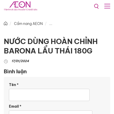
Cẩm nang AEON
NƯỚC DÙNG HOÀN CHỈNH
BARONA LẨU THÁI 180G
17/01/2024
Bình luận
Tên
*
Email
*