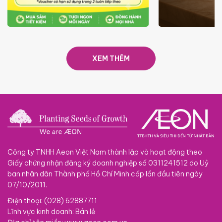
ƯU ĐÃI
GIÁ LUÔN RẺ TỪ 6/8 - 31/10
SACOM
XEM THÊM
Công ty TNHH Aeon Việt Nam thành lập và hoạt động theo
Giấy chứng nhận đăng ký doanh nghiệp số 0311241512 do Uỷ
ban nhân dân Thành phố Hồ Chí Minh cấp lần đầu tiên ngày
07/10/2011.
Điện thoại: (028) 62887711
Lĩnh vực kinh doanh: Bán lẻ