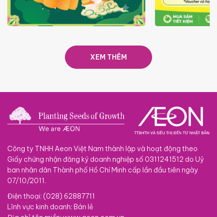
TRAO TẾT TRĂNG TRÒN GẮN
GIÁ LUÔN RẺ
KẾT 2026
XEM THÊM
Công ty TNHH Aeon Việt Nam thành lập và hoạt động theo
Giấy chứng nhận đăng ký doanh nghiệp số 0311241512 do Uỷ
ban nhân dân Thành phố Hồ Chí Minh cấp lần đầu tiên ngày
07/10/2011.
Điện thoại: (028) 62887711
Lĩnh vực kinh doanh: Bán lẻ