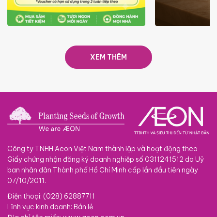
ƯU ĐÃI
GIÁ LUÔN RẺ TỪ 6/8 - 31/10
SACOM
XEM THÊM
Công ty TNHH Aeon Việt Nam thành lập và hoạt động theo
Giấy chứng nhận đăng ký doanh nghiệp số 0311241512 do Uỷ
ban nhân dân Thành phố Hồ Chí Minh cấp lần đầu tiên ngày
07/10/2011.
Điện thoại: (028) 62887711
Lĩnh vực kinh doanh: Bán lẻ