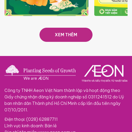
TRAO TẾT TRĂNG TRÒN GẮN
GIÁ LUÔN RẺ
KẾT 2026
XEM THÊM
Công ty TNHH Aeon Việt Nam thành lập và hoạt động theo
Giấy chứng nhận đăng ký doanh nghiệp số 0311241512 do Uỷ
ban nhân dân Thành phố Hồ Chí Minh cấp lần đầu tiên ngày
07/10/2011.
Điện thoại: (028) 62887711
Lĩnh vực kinh doanh: Bán lẻ