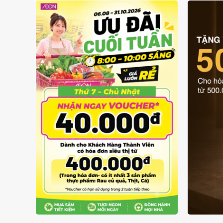
GIÁ LUÔN RẺ TỪ 6/8 - 31/10