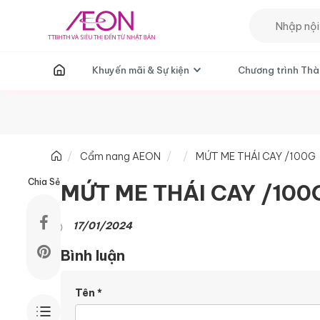
T
Khuyến mãi & Sự kiện
Chương trình Thà
Cẩm nang AEON
MỨT ME THÁI CAY /100G
Chia Sẻ
MỨT ME THÁI CAY /100
17/01/2024
Bình luận
Tên
*