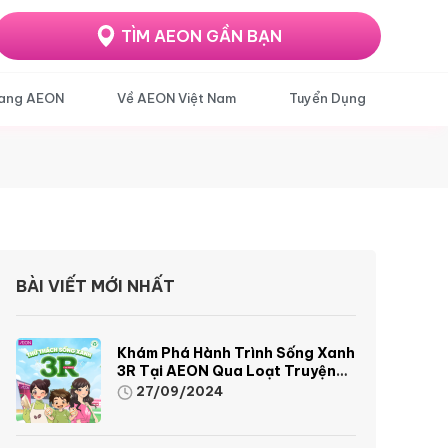
TÌM AEON GẦN BẠN
ang AEON
Về AEON Việt Nam
Tuyển Dụng
BÀI VIẾT MỚI NHẤT
Khám Phá Hành Trình Sống Xanh
3R Tại AEON Qua Loạt Truyện
Tranh Sinh Động Và Thú Vị
27/09/2024