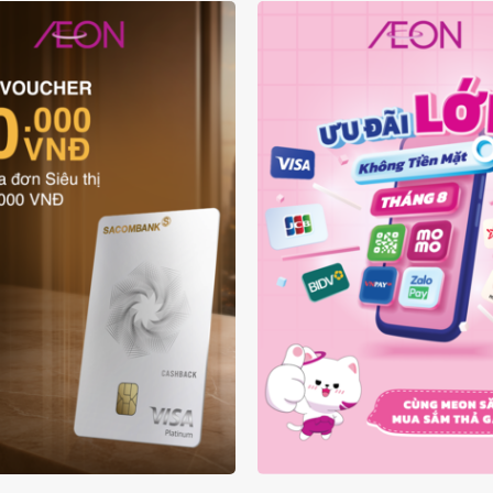
ƯU ĐÃI THẺ VẬT LÝ
ƯU ĐÃI KHÔNG TIỀN
SACOMBANK VISA
THÁNG 08.2026