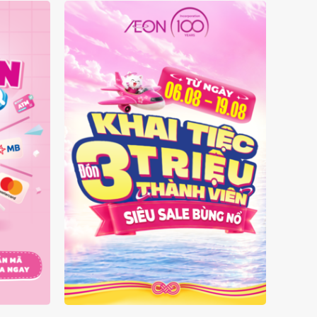
 MẶT
ĐÓN 3 TRIỆU THÀNH VIÊN -
SIÊU SALE BÙNG NỔ